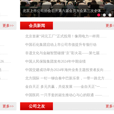
北京上市公司协会召开第六届会员大会第三次全体……
座……
会员新闻
更多>>
更多>
北京首家“词元工厂”正式投用！像用电力一样用……
……
中国石化集团启动上市公司市值提升专项行动
通……
非遗文化与金融智慧碰撞“京”彩火花——第七届……
26……
中国人民保险集团发布2024年中期业绩
活……
中国交建成功举办2024年海外业务主题投资者反向……
书……
北方国际 一钉一铆合奏中巴新乐章，一带一路北方……
金自天正 多元共赢，共促发展 ——金自天正“一……
中国医药 一只手套的诞生推动心与心的联通 ——……
公司之友
更多>>
更多>