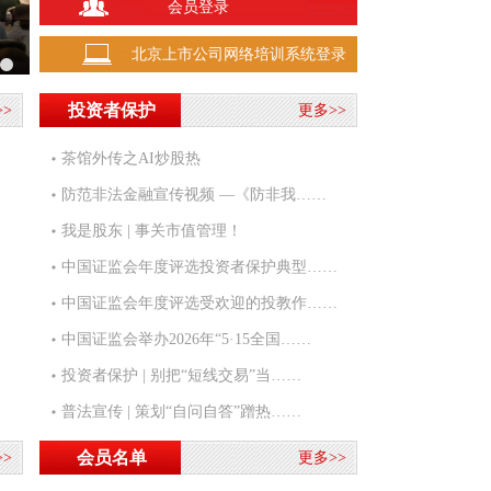
1134.24
会员登录
北证50
1.01%
137.750
北京上市公司网络培训系统登录
25668.030
恒生指数
0.54%
投资者保护
>
更多>>
茶馆外传之AI炒股热
防范非法金融宣传视频 —《防非我……
我是股东 | 事关市值管理！
中国证监会年度评选投资者保护典型……
中国证监会年度评选受欢迎的投教作……
中国证监会举办2026年“5·15全国……
投资者保护 | 别把“短线交易”当……
普法宣传 | 策划“自问自答”蹭热……
会员名单
>
更多>>