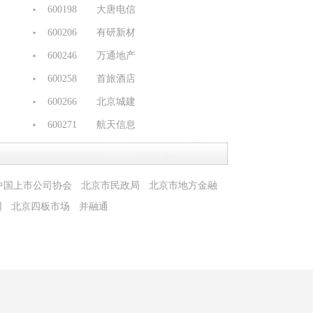
600198 大唐电信
）
600206 有研新材
600246 万通地产
600258 首旅酒店
600266 北京城建
600271 航天信息
600288 大恒科技
600299 安迪苏
中国上市公司协会
北京市民政局
北京市地方金融
600361 华联综超
网
北京四板市场
并融通
600376 首开股份
600386 北巴传媒
600405 动力源
600410 华胜天成
600429 三元股份